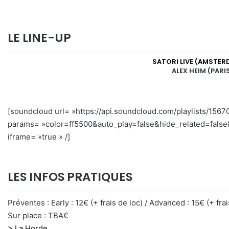
LE LINE-UP
SATORI LIVE (AMSTER
ALEX HEIM (PARI
[soundcloud url= »https://api.soundcloud.com/playlists/156
params= »color=ff5500&auto_play=false&hide_related=fal
iframe= »true » /]
LES INFOS PRATIQUES
Préventes : Early : 12€ (+ frais de loc) / Advanced : 15€ (+ frai
Sur place : TBA€
> La Horde.