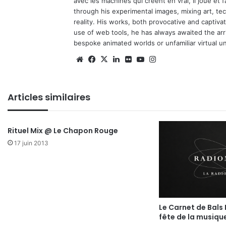
avec les machines qui créent en vrai, il joue et
through his experimental images, mixing art, t
reality. His works, both provocative and captiva
use of web tools, he has always awaited the arriv
bespoke animated worlds or unfamiliar virtual u
We
Fa
X
Lin
Fli
Yo
Ins
bsi
ce
ke
ckr
uT
tag
te
bo
din
ub
ra
Articles similaires
ok
e
m
Rituel Mix @ Le Chapon Rouge
17 juin 2013
Le Carnet de Bals
fête de la musiqu