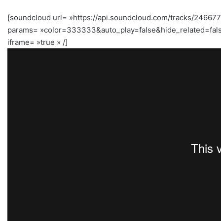
[soundcloud url= »https://api.soundcloud.com/tracks/24667
params= »color=333333&auto_play=false&hide_related=fal
iframe= »true » /]