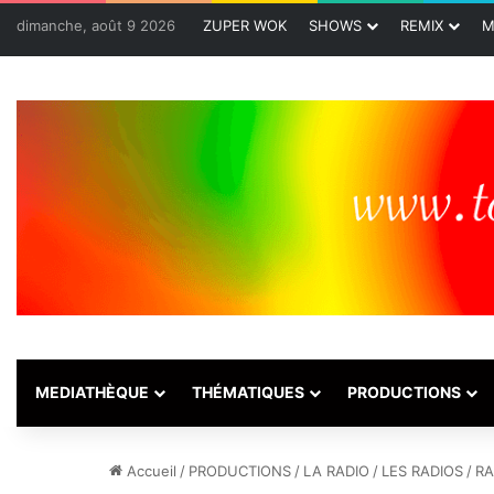
dimanche, août 9 2026
ZUPER WOK
SHOWS
REMIX
M
MEDIATHÈQUE
THÉMATIQUES
PRODUCTIONS
Accueil
/
PRODUCTIONS
/
LA RADIO
/
LES RADIOS
/
RA