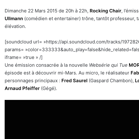
Dimanche 22 Mars 2015 de 20h à 22h,
Rocking Chair
, l’émis
Ullmann
(comédien et entertainer) trône, tantôt professeur, 
élévation.
[soundcloud url= »https://api.soundcloud.com/tracks/19728
params= »color=333333&auto_play=false&hide_related=fal
iframe= »true » /]
Une émission consacrée à la nouvelle
Websérie qui Tue
MOR
épisode est à découvrir mi-Mars. Au micro, le réalisateur
Fab
personnages principaux :
Fred Saurel
(Gaspard Chambon),
L
Arnaud Pfeiffer
(Gégé).