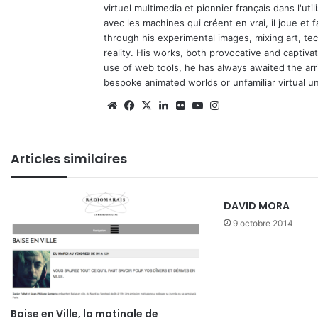
virtuel multimedia et pionnier français dans l'utili
avec les machines qui créent en vrai, il joue et
through his experimental images, mixing art, t
reality. His works, both provocative and captiva
use of web tools, he has always awaited the arriv
bespoke animated worlds or unfamiliar virtual u
We
Fa
X
Lin
Fli
Yo
Ins
bsi
ce
ke
ckr
uT
tag
te
bo
din
ub
ra
Articles similaires
ok
e
m
DAVID MORA
9 octobre 2014
Baise en Ville, la matinale de