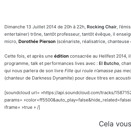
Dimanche 13 Juillet 2014 de 20h à 22h,
Rocking Chair
, l’ém
entertainer) trône, tantôt professeur, tantôt évêque, il ense
micro,
Dorothée Pierson
(scénariste, réalisatrice, chanteus
Cette fois, et après une
édition
consacrée au Hellfest 2014, i
programme, talk et performances lives avec :
El Butcho
, cha
qui nous parlera de son livre
Fille qui roule n’amasse pas me
(chanteur de Darkness Dynamite) pour deux titres en acousti
[soundcloud url= »https://api.soundcloud.com/tracks/158715
params= »color=ff5500&auto_play=false&hide_related=fal
iframe= »true » /]
Cela vous