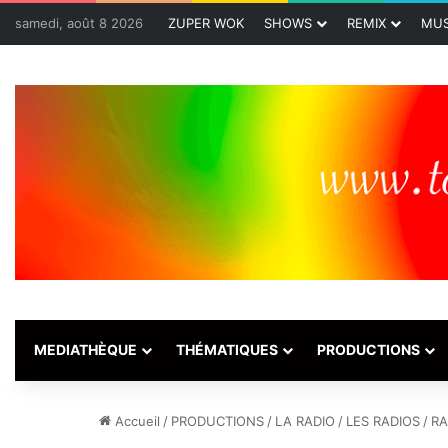
samedi, août 8 2026
ZUPER WOK
SHOWS
REMIX
MUS
MEDIATHÈQUE
THÉMATIQUES
PRODUCTIONS
Accueil
/
PRODUCTIONS
/
LA RADIO
/
LES RADIOS
/
RA