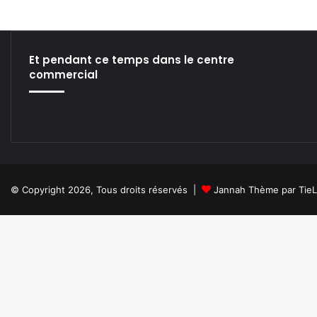
bsi
ce
ke
ckr
uT
tag
te
bo
din
ub
ra
ok
e
m
Et pendant ce temps dans le centre
commercial
© Copyright 2026, Tous droits réservés |
Jannah Thème par Tie