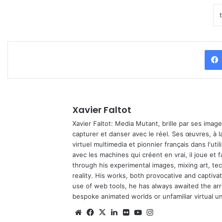
Xavier Faltot
Xavier Faltot: Media Mutant, brille par ses imag
capturer et danser avec le réel. Ses œuvres, à 
virtuel multimedia et pionnier français dans l'utili
avec les machines qui créent en vrai, il joue et
through his experimental images, mixing art, t
reality. His works, both provocative and captiva
use of web tools, he has always awaited the arriv
bespoke animated worlds or unfamiliar virtual u
We
Fa
X
Lin
Fli
Yo
Ins