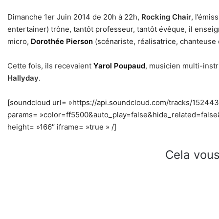
Dimanche 1er Juin 2014 de 20h à 22h,
Rocking Chair
, l’émi
entertainer) trône, tantôt professeur, tantôt évêque, il ense
micro,
Dorothée Pierson
(scénariste, réalisatrice, chanteus
Cette fois, ils recevaient
Yarol Poupaud
, musicien multi-instr
Hallyday
.
[soundcloud url= »https://api.soundcloud.com/tracks/15244
params= »color=ff5500&auto_play=false&hide_related=fal
height= »166″ iframe= »true » /]
Cela vous