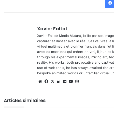
Xavier Faltot
Xavier Faltot: Media Mutant, brille par ses imag
capturer et danser avec le réel. Ses œuvres, à 
virtuel multimedia et pionnier français dans l'utili
avec les machines qui créent en vrai, il joue et
through his experimental images, mixing art, t
reality. His works, both provocative and captiva
use of web tools, he has always awaited the arriv
bespoke animated worlds or unfamiliar virtual u
We
Fa
X
Lin
Fli
Yo
Ins
bsi
ce
ke
ckr
uT
tag
te
bo
din
ub
ra
Articles similaires
ok
e
m