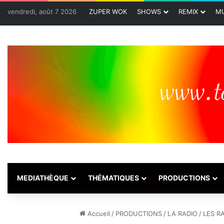
vendredi, août 7 2026
ZUPER WOK
SHOWS
REMIX
MU
MEDIATHÈQUE
THÉMATIQUES
PRODUCTIONS
Accueil
/
PRODUCTIONS
/
LA RADIO
/
LES R