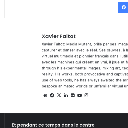
Xavier Faltot
Xavier Faltot: Media Mutant, brille par ses imag
capturer et danser avec le réel. Ses œuvres, à 
virtuel multimedia et pionnier français dans l'utili
avec les machines qui créent en vrai, il joue et
through his experimental images, mixing art, t
reality. His works, both provocative and captiva
use of web tools, he has always awaited the arriv
bespoke animated worlds or unfamiliar virtual u
We
Fa
X
Lin
Fli
Yo
Ins
bsi
ce
ke
ckr
uT
tag
te
bo
din
ub
ra
ok
e
m
Et pendant ce temps dans le centre