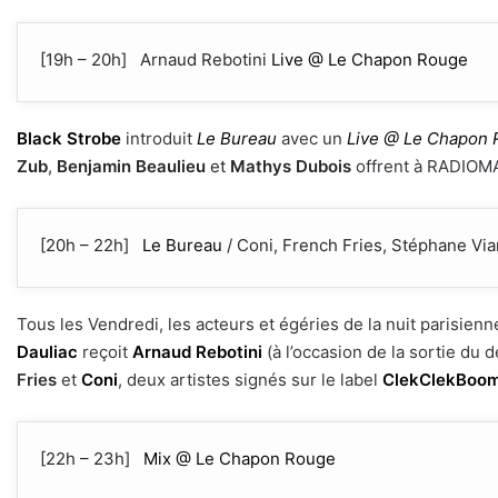
[19h – 20h] Arnaud Rebotini
Live @ Le Chapon Rouge
Black Strobe
introduit
Le Bureau
avec un
Live @ Le Chapon
Zub
,
Benjamin Beaulieu
et
Mathys Dubois
offrent à RADIOMA
[20h – 22h]
Le Bureau
/ Coni, French Fries, Stéphane Via
Tous les Vendredi, les acteurs et égéries de la nuit parisien
Dauliac
reçoit
Arnaud Rebotini
(à l’occasion de la sortie du 
Fries
et
Coni
, deux artistes signés sur le label
ClekClekBoo
[22h – 23h]
Mix @ Le Chapon Rouge