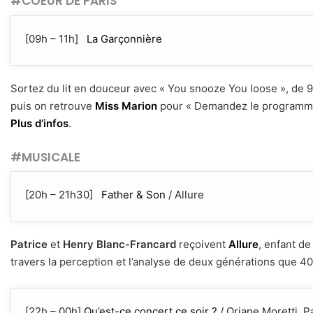
#COEUR DE PARIS
[09h – 11h]
La Garçonnière
Sortez du lit en douceur avec « You snooze You loose », de 
puis on retrouve
Miss Marion
pour « Demandez le programme »
Plus d’infos
.
#MUSICALE
[20h – 21h30]
Father & Son
/ Allure
Patrice
et
Henry Blanc-Francard
reçoivent
Allure
, enfant d
travers la perception et l’analyse de deux générations que 4
[22h – 00h]
Qu’est-ce concert ce soir ?
/ Oriane Moretti, P