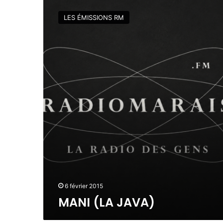
M
A
LES ÉMISSIONS RM
N
I
(
L
A
J
A
V
A
)
6 février 2015
MANI (LA JAVA)