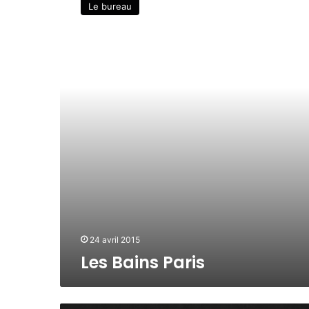
Le bureau
s
B
a
i
n
s
P
a
r
i
s
24 avril 2015
Les Bains Paris