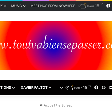
℃
18
IX
MUSIC
MEETINGS FROM NOWHERE
Paris
℃
15
Faceb
Pin
TIONS
XAVIER FALTOT
_
Berlin
Accueil
/
le Bureau