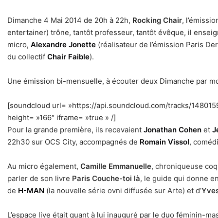
Dimanche 4 Mai 2014 de 20h à 22h,
Rocking Chair
, l’émissi
entertainer) trône, tantôt professeur, tantôt évêque, il ense
micro,
Alexandre Jonette
(réalisateur de l’émission Paris De
du collectif
Chair Faible
).
Une émission bi-mensuelle, à écouter deux Dimanche par mo
[soundcloud url= »https://api.soundcloud.com/tracks/14801
height= »166″ iframe= »true » /]
h
Pour la grande première, ils recevaient
Jonathan Cohen
et
J
22h30 sur OCS City, accompagnés de
Romain Vissol
, comédi
Au micro également,
Camille Emmanuelle
,
chroniqueuse coqu
parler de son livre
Paris Couche-toi là
, le guide qui donne en
de
H-MAN
(la nouvelle série ovni diffusée sur Arte) et d’
Yve
L’espace live était quant à lui inauguré par le duo féminin-mas