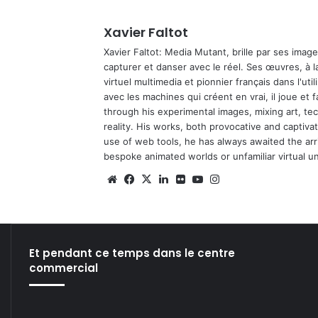
Xavier Faltot
Xavier Faltot: Media Mutant, brille par ses imag
capturer et danser avec le réel. Ses œuvres, à 
virtuel multimedia et pionnier français dans l'utili
avec les machines qui créent en vrai, il joue et
through his experimental images, mixing art, t
reality. His works, both provocative and captiva
use of web tools, he has always awaited the arriv
bespoke animated worlds or unfamiliar virtual u
We
Fa
X
Lin
Fli
Yo
Ins
bsi
ce
ke
ckr
uT
tag
te
bo
din
ub
ra
ok
e
m
Et pendant ce temps dans le centre
commercial