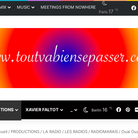
MIX
MUSIC
MEETINGS FROM NOWHERE
℃
17
Paris
℃
16
Faceb
Pin
TIONS
XAVIER FALTOT
_
Berlin
ueil
/
PRODUCTIONS
/
LA RADIO
/
LES RADIOS
/
RADIOMARAIS
/
Ouai Oua