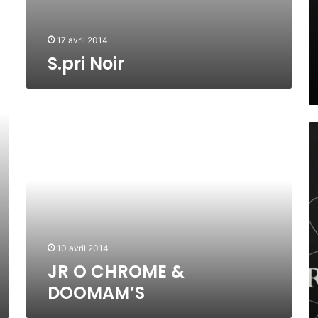
I
O
U
17 avril 2014
A
S.pri Noir
I
W
/
M
J
Z
R
O
M
O
u
U
C
a
S
H
i
I
R
O
C
O
u
,
M
a
M
E
i
A
&
O
10 avril 2014
C
D
u
JR O CHROME &
T
O
a
DOOMAM’S
Y
O
i
E
M
w
R