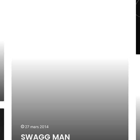
A
/
,
M
C
S
S
’
h
W
.
S
a
A
P
r
G
R
l
G
I
y
M
N
B
A
O
e
N
I
l
O
R
l
.
,
R
J
.
R
O
C
h
r
o
27 mars 2014
m
e
SWAGG MAN
,