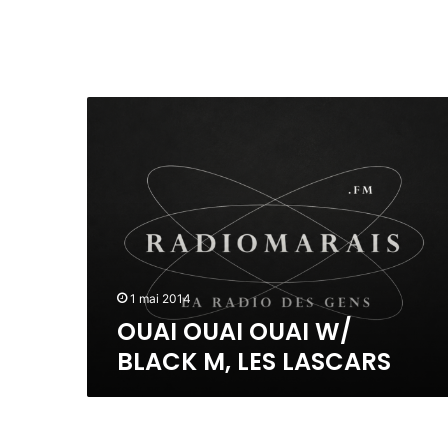
O
U
A
I
O
U
A
I
O
U
1 mai 2014
A
OUAI OUAI OUAI W/
I
BLACK M, LES LASCARS
W
/
B
L
M
A