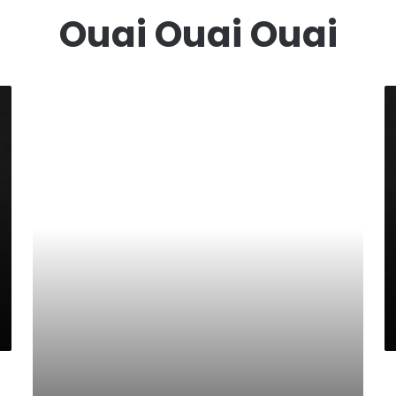
Ouai Ouai Ouai
L
O
E
U
W
A
O
I
O
O
P
U
A
I
O
U
A
I
W
/
L
E
M
W