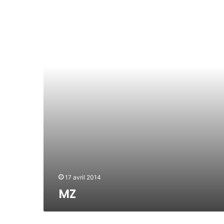
Z
C
K
M
,
L
E
S
L
A
S
C
A
R
S
17 avril 2014
MZ