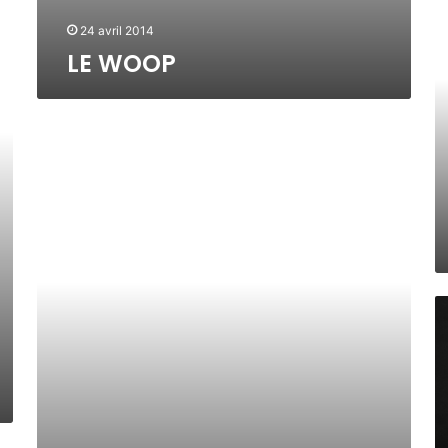
A
O
C
24 avril 2014
O
T
LE WOOP
P
Y
,
E
L
R
A
S
G
.
O
p
D
r
E
i
F
N
E
o
U
i
r
O
U
A
I
O
U
A