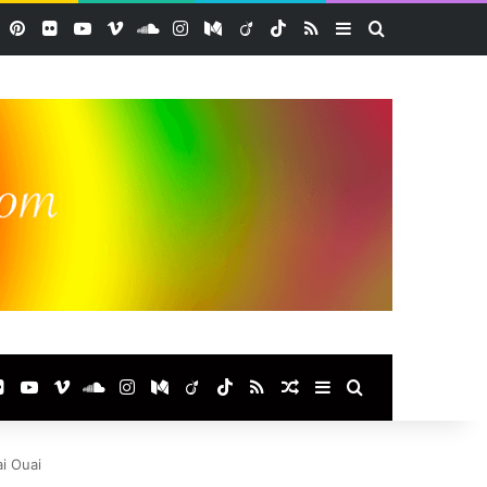
Facebook
Pinterest
Flickr
YouTube
Vimeo
SoundCloud
Instagram
Medium
Viadeo
TikTok
RSS
Sidebar (barre la
Rechercher
ook
terest
Flickr
YouTube
Vimeo
SoundCloud
Instagram
Medium
Viadeo
TikTok
RSS
Article Aléatoire
Sidebar (barre laté
Rechercher
i Ouai