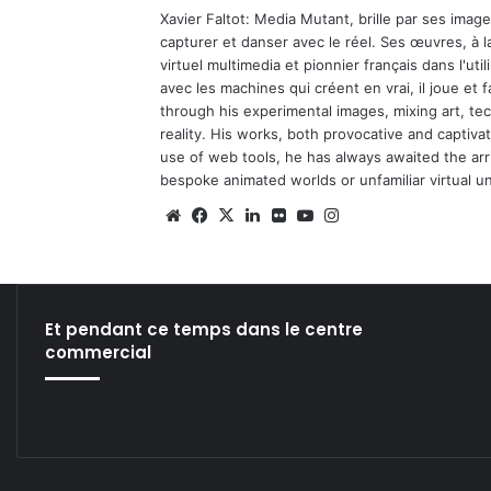
Xavier Faltot: Media Mutant, brille par ses imag
capturer et danser avec le réel. Ses œuvres, à 
virtuel multimedia et pionnier français dans l'utili
avec les machines qui créent en vrai, il joue et
through his experimental images, mixing art, t
reality. His works, both provocative and captiva
use of web tools, he has always awaited the arriv
bespoke animated worlds or unfamiliar virtual u
We
Fa
X
Lin
Fli
Yo
Ins
bsi
ce
ke
ckr
uT
tag
te
bo
din
ub
ra
ok
e
m
Et pendant ce temps dans le centre
commercial