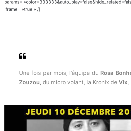
params= »color=333333&auto_play=false&hide_related=fal
iframe= »true » /]
Une fois par mois, l’équipe du
Rosa Bonh
Zouzou
, du micro volant, la Kronix de
Vix
,