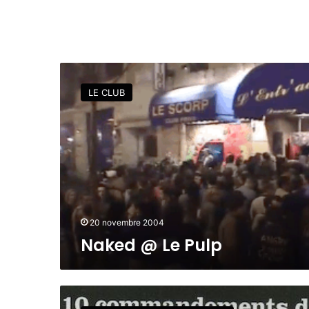
N
a
LE CLUB
k
e
d
@
L
e
P
u
l
20 novembre 2004
p
Naked @ Le Pulp
L
e