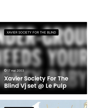
XAVIER SOCIETY FOR THE BLIND
17 mai 2003
Xavier Society For The
Blind Vj set @ Le Pulp