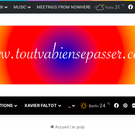
℃
31
IX
MUSIC
MEETINGS FROM NOWHERE
Paris
℃
24
Faceb
Pin
TIONS
XAVIER FALTOT
_
Berlin
Accueil
/
le pulp