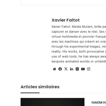
Xavier Faltot
Xavier Faltot: Media Mutant, brille p
capturer et danser avec le réel. Ses
virtuel multimedia et pionnier français
avec les machines qui créent en vrai,
through his experimental images, mi
reality. His works, both provocative 
use of web tools, he has always await
bespoke animated worlds or unfamilia
We
Fa
X
Lin
Fli
Yo
Ins
bsi
ce
ke
ckr
uT
tag
te
bo
din
ub
ra
Articles similaires
ok
e
m
HAKIM 