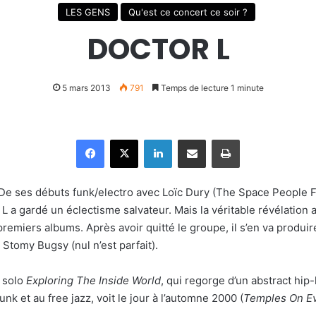
LES GENS
Qu'est ce concert ce soir ?
DOCTOR L
5 mars 2013
791
Temps de lecture 1 minute
Facebook
X
Linkedin
Partager par email
Imprimer
 De ses débuts funk/electro avec Loïc Dury (The Space People
 L a gardé un éclectisme salvateur. Mais la véritable révélation 
premiers albums. Après avoir quitté le groupe, il s’en va produi
 Stomy Bugsy (nul n’est parfait).
m solo
Exploring The Inside World
, qui regorge d’un abstract hi
funk et au free jazz, voit le jour à l’automne 2000 (
Temples On Ev