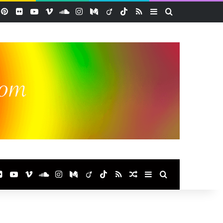
acebook
Pinterest
Flickr
YouTube
Vimeo
SoundCloud
Instagram
Medium
Viadeo
TikTok
RSS
Sidebar (barre lat
Rechercher
ook
terest
Flickr
YouTube
Vimeo
SoundCloud
Instagram
Medium
Viadeo
TikTok
RSS
Article Aléatoire
Sidebar (barre laté
Rechercher