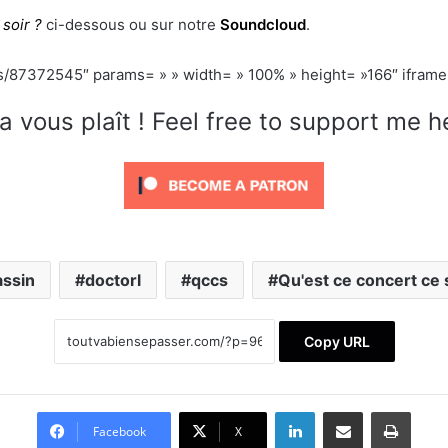
soir ?
ci-dessous ou sur notre
Soundcloud
.
s/87372545″ params= » » width= » 100% » height= »166″ iframe=
a vous plaît ! Feel free to support me h
assin
doctorl
qccs
Qu'est ce concert ce s
Copy URL
Linkedin
Partager par email
Imprimer
Facebook
X