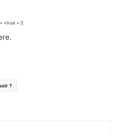
 »true » /]
ere.
oir ?