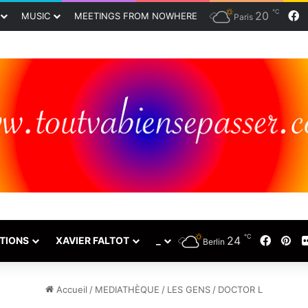
℃
20
F
MUSIC
MEETINGS FROM NOWHERE
Paris
℃
24
Faceb
Pin
TIONS
XAVIER FALTOT
_
Berlin
Accueil
/
MEDIATHÈQUE
/
LES GENS
/
DOCTOR L