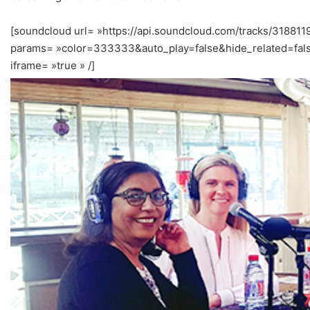
[soundcloud url= »https://api.soundcloud.com/tracks/318811
params= »color=333333&auto_play=false&hide_related=fal
iframe= »true » /]