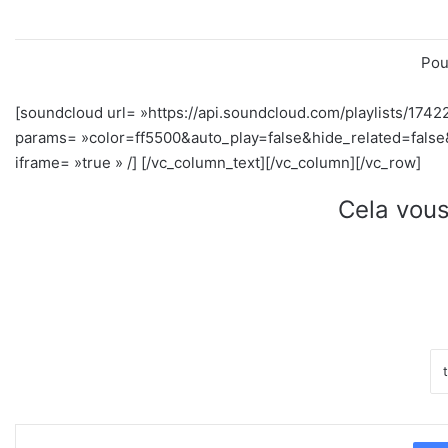
Pou
[soundcloud url= »https://api.soundcloud.com/playlists/174
params= »color=ff5500&auto_play=false&hide_related=fal
iframe= »true » /]
[/vc_column_text][/vc_column][/vc_row]
Cela vous