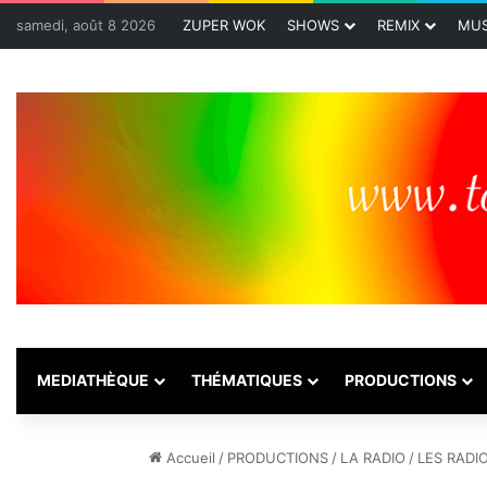
samedi, août 8 2026
ZUPER WOK
SHOWS
REMIX
MUS
MEDIATHÈQUE
THÉMATIQUES
PRODUCTIONS
Accueil
/
PRODUCTIONS
/
LA RADIO
/
LES RADI