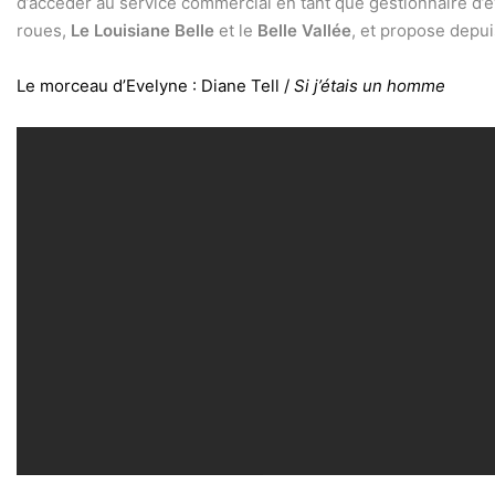
d’accéder au service commercial en tant que gestionnaire d’é
roues,
Le Louisiane Belle
et le
Belle Vallée
, et propose depui
Le morceau d’Evelyne : Diane Tell /
Si j’étais un homme