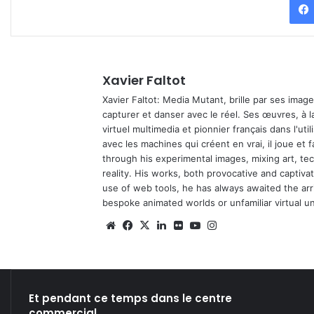
Xavier Faltot
Xavier Faltot: Media Mutant, brille par ses imag
capturer et danser avec le réel. Ses œuvres, à 
virtuel multimedia et pionnier français dans l'utili
avec les machines qui créent en vrai, il joue et
through his experimental images, mixing art, t
reality. His works, both provocative and captiva
use of web tools, he has always awaited the arriv
bespoke animated worlds or unfamiliar virtual u
We
Fa
X
Lin
Fli
Yo
Ins
bsi
ce
ke
ckr
uT
tag
te
bo
din
ub
ra
ok
e
m
Et pendant ce temps dans le centre
commercial