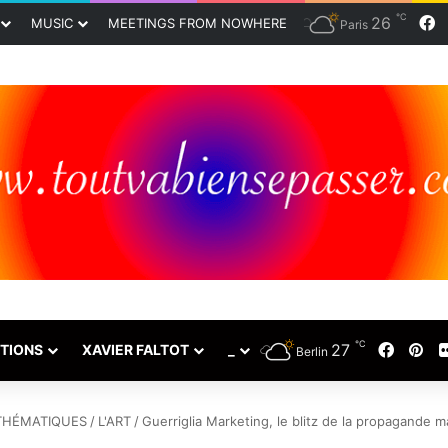
℃
F
26
MUSIC
MEETINGS FROM NOWHERE
Paris
℃
Faceb
Pin
27
TIONS
XAVIER FALTOT
_
Berlin
THÉMATIQUES
/
L'ART
/
Guerriglia Marketing, le blitz de la propagande 