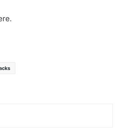
ere.
acks
mer