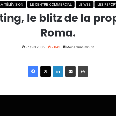
LA TÉLÉVISION
LE CENTRE COMMERCIAL
LE WEB
LES REPOR
ting, le blitz de la p
Roma.
27 avril 2005
2 049
Moins d’une minute
Facebook
X
Linkedin
Partager par email
Imprimer