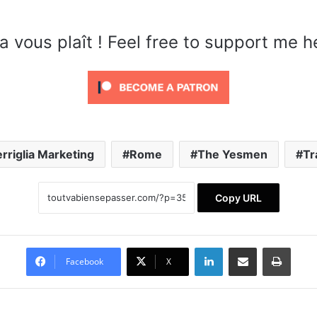
a vous plaît ! Feel free to support me h
rriglia Marketing
Rome
The Yesmen
Tr
Copy URL
Linkedin
Partager par email
Impri
Facebook
X