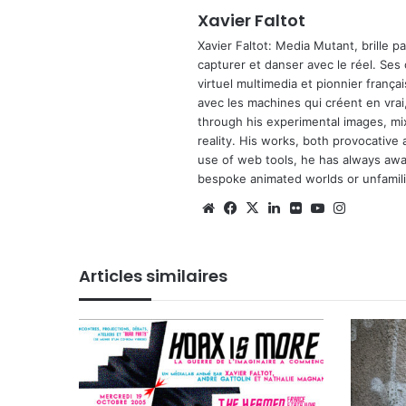
Xavier Faltot
Xavier Faltot: Media Mutant, brille p
capturer et danser avec le réel. Ses
virtuel multimedia et pionnier français
avec les machines qui créent en vrai,
through his experimental images, mi
reality. His works, both provocative 
use of web tools, he has always await
bespoke animated worlds or unfamilia
Website
Facebook
X
Linkedin
Flickr
YouTube
Instagra
Articles similaires