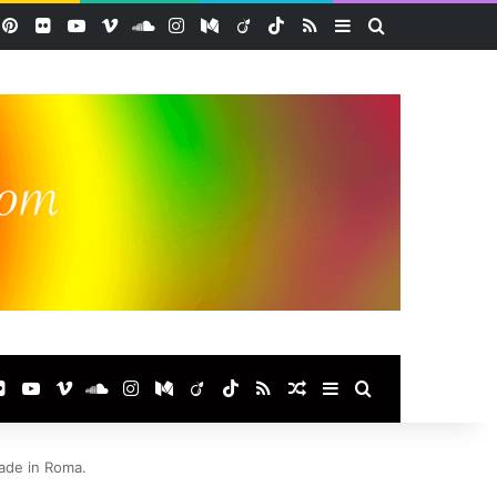
acebook
Pinterest
Flickr
YouTube
Vimeo
SoundCloud
Instagram
Medium
Viadeo
TikTok
RSS
Sidebar (barre lat
Rechercher
ook
terest
Flickr
YouTube
Vimeo
SoundCloud
Instagram
Medium
Viadeo
TikTok
RSS
Article Aléatoire
Sidebar (barre laté
Rechercher
made in Roma.