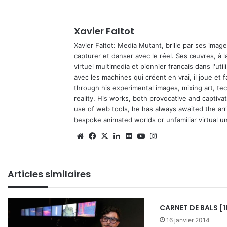
Xavier Faltot
Xavier Faltot: Media Mutant, brille par ses imag
capturer et danser avec le réel. Ses œuvres, à 
virtuel multimedia et pionnier français dans l'utili
avec les machines qui créent en vrai, il joue et
through his experimental images, mixing art, t
reality. His works, both provocative and captiva
use of web tools, he has always awaited the arriv
bespoke animated worlds or unfamiliar virtual u
We
Fa
X
Lin
Fli
Yo
Ins
bsi
ce
ke
ckr
uT
tag
te
bo
din
ub
ra
Articles similaires
ok
e
m
CARNET DE BALS [16
16 janvier 2014