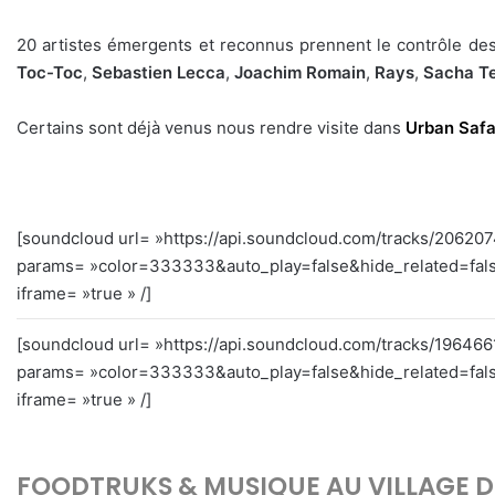
20 artistes émergents et reconnus prennent le contrôle d
Toc-Toc
,
Sebastien Lecca
,
Joachim Romain
,
Rays
,
Sacha T
Certains sont déjà venus nous rendre visite dans
Urban Safa
[soundcloud url= »https://api.soundcloud.com/tracks/20620
params= »color=333333&auto_play=false&hide_related=fal
iframe= »true » /]
[soundcloud url= »https://api.soundcloud.com/tracks/19646
params= »color=333333&auto_play=false&hide_related=fal
iframe= »true » /]
FOODTRUKS & MUSIQUE AU VILLAGE 