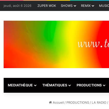
jeudi, août 6 2026
ZUPER WOK
SHOWS
REMIX
MUSI
MEDIATHÈQUE
THÉMATIQUES
PRODUCTIONS
Accueil
/
PRODUCTIONS
/
LA RADIO
/