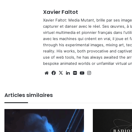
Xavier Faltot
Xavier Faltot: Media Mutant, brille par ses imag
capturer et danser avec le réel. Ses œuvres, à 
virtuel multimedia et pionnier français dans l'utili
avec les machines qui créent en vrai, il joue et
through his experimental images, mixing art, t
reality. His works, both provocative and captiva
use of web tools, he has always awaited the arriv
bespoke animated worlds or unfamiliar virtual u
We
Fa
X
Lin
Fli
Yo
Ins
bsi
ce
ke
ckr
uT
tag
te
bo
din
ub
ra
Articles similaires
ok
e
m