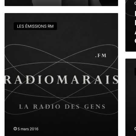
É
M
I
D
S
E
LES ÉMISSIONS RM
S
E
I
N
O
A
N
S
/
T
L
Y
R
A
O
V
M
I
A
E
N
A
K
R
O
T
U
I
D
S
E
T
R
I
5 mars 2016
Q