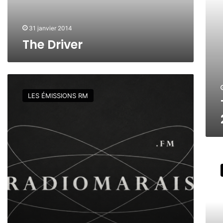
r
[
2
0
31 janvier 2014
/
The Driver
0
1
–
2
L
3
e
LES ÉMISSIONS RM
/
s
0
L
1
O
]
L
s
#
S
7
i
a
n
n
a
D