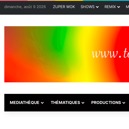
dimanche, août 9 2026
ZUPER WOK
SHOWS
REMIX
M
MEDIATHÈQUE
THÉMATIQUES
PRODUCTIONS