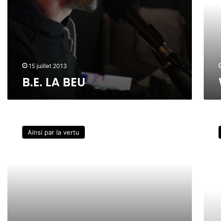
,
2
N
0
a
/
t
0
h
9
y
]
B
15 juillet 2013
o
B.E. LA BEU
s
s
,
C
s
D
O
a
e
Ainsi par la vertu
L
m
m
I
e
o
N
d
c
J
i
r
O
2
a
H
5
t
N
/
i
C
0
e
O
5
S