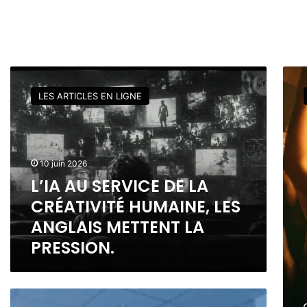
L
M
’
a
LES ARTICLES EN LIGNE
I
n
A
o
A
u
U
v
S
e
10 juin 2026
E
l
L’IA AU SERVICE DE LA
R
l
CRÉATIVITÉ HUMAINE, LES
V
e
I
p
ANGLAIS METTENT LA
C
a
PRESSION.
E
s
D
s
E
i
L
o
L
A
n