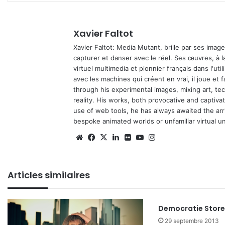
Xavier Faltot
Xavier Faltot: Media Mutant, brille par ses imag
capturer et danser avec le réel. Ses œuvres, à 
virtuel multimedia et pionnier français dans l'utili
avec les machines qui créent en vrai, il joue et
through his experimental images, mixing art, t
reality. His works, both provocative and captiva
use of web tools, he has always awaited the arriv
bespoke animated worlds or unfamiliar virtual u
Website
Facebook
X
Linkedin
Flickr
YouTube
Instagram
Articles similaires
Democratie Store
29 septembre 2013