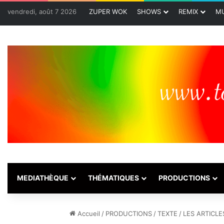
vendredi, août 7 2026
ZUPER WOK
SHOWS
REMIX
MU
MEDIATHÈQUE
THÉMATIQUES
PRODUCTIONS
Accueil
/
PRODUCTIONS
/
TEXTE
/
LES ARTICLE