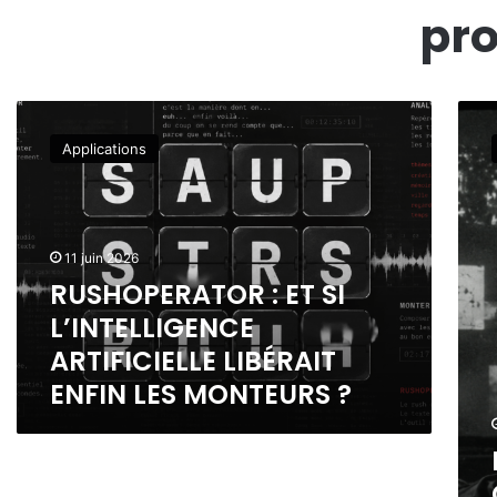
pro
R
L
U
’
Applications
S
I
H
A
O
A
P
U
E
S
11 juin 2026
R
E
RUSHOPERATOR : ET SI
A
R
L’INTELLIGENCE
T
V
O
I
ARTIFICIELLE LIBÉRAIT
R
C
ENFIN LES MONTEURS ?
:
E
E
D
T
E
S
L
I
A