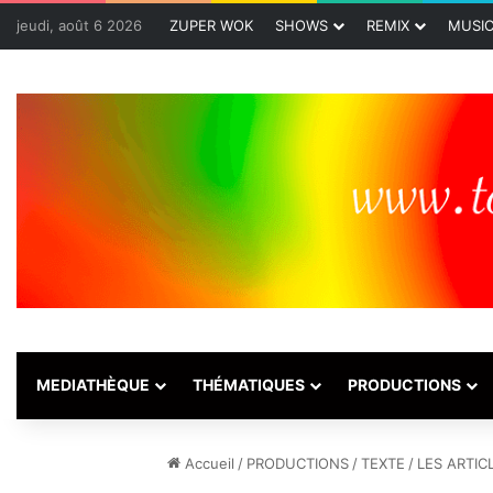
jeudi, août 6 2026
ZUPER WOK
SHOWS
REMIX
MUSI
MEDIATHÈQUE
THÉMATIQUES
PRODUCTIONS
Accueil
/
PRODUCTIONS
/
TEXTE
/
LES ARTIC