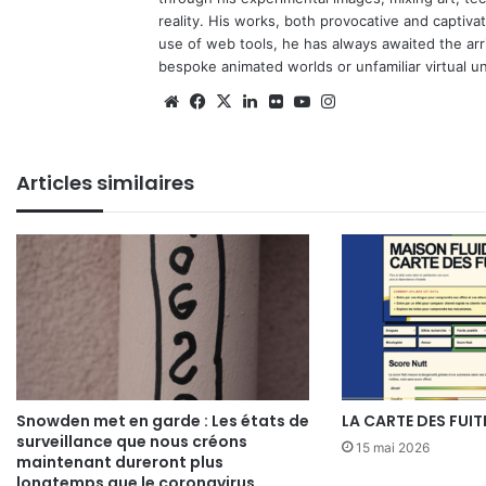
reality. His works, both provocative and captiva
use of web tools, he has always awaited the arriv
bespoke animated worlds or unfamiliar virtual u
Website
Facebook
X
Linkedin
Flickr
YouTube
Instagram
Articles similaires
Snowden met en garde : Les états de
LA CARTE DES FUIT
surveillance que nous créons
15 mai 2026
maintenant dureront plus
longtemps que le coronavirus