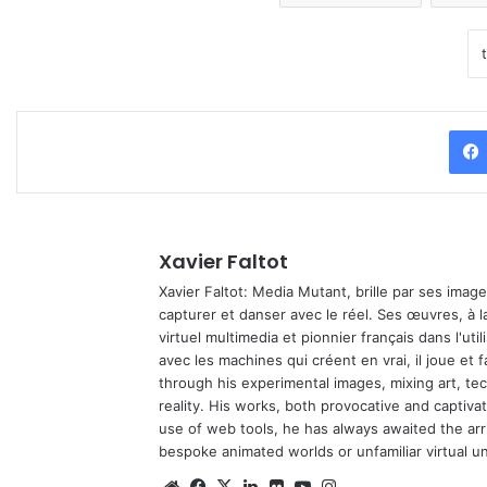
Xavier Faltot
Xavier Faltot: Media Mutant, brille par ses imag
capturer et danser avec le réel. Ses œuvres, à 
virtuel multimedia et pionnier français dans l'utili
avec les machines qui créent en vrai, il joue et
through his experimental images, mixing art, t
reality. His works, both provocative and captiva
use of web tools, he has always awaited the arriv
bespoke animated worlds or unfamiliar virtual u
Website
Facebook
X
Linkedin
Flickr
YouTube
Instagram