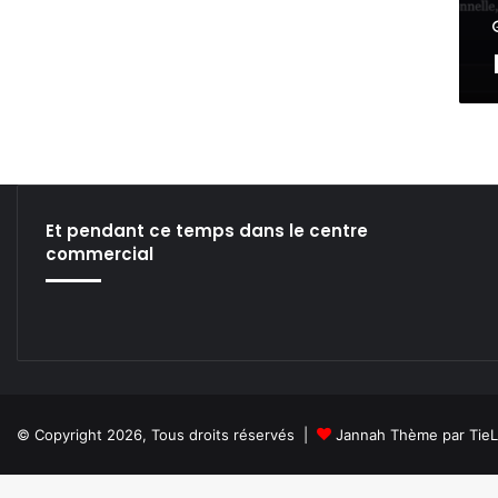
L
’
I
N
T
E
L
L
I
G
Et pendant ce temps dans le centre
E
commercial
N
C
E
A
R
T
I
F
© Copyright 2026, Tous droits réservés |
Jannah Thème par Tie
I
C