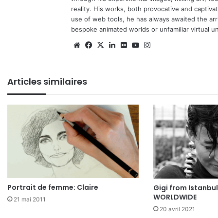
reality. His works, both provocative and captiva
use of web tools, he has always awaited the arriv
bespoke animated worlds or unfamiliar virtual u
Website
Facebook
X
Linkedin
Flickr
YouTube
Instagram
Articles similaires
Portrait de femme: Claire
Gigi from Istanbul
WORLDWIDE
21 mai 2011
20 avril 2021