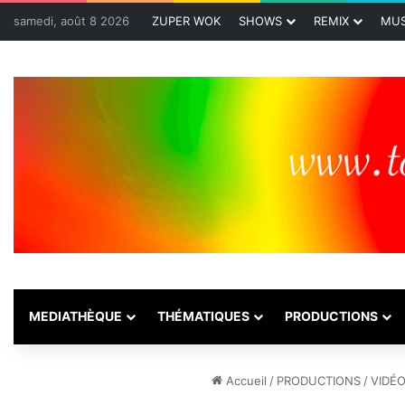
samedi, août 8 2026
ZUPER WOK
SHOWS
REMIX
MUS
MEDIATHÈQUE
THÉMATIQUES
PRODUCTIONS
Accueil
/
PRODUCTIONS
/
VIDÉ