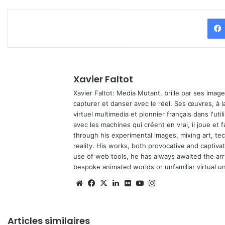
Xavier Faltot
Xavier Faltot: Media Mutant, brille par ses imag
capturer et danser avec le réel. Ses œuvres, à 
virtuel multimedia et pionnier français dans l'utili
avec les machines qui créent en vrai, il joue et
through his experimental images, mixing art, t
reality. His works, both provocative and captiva
use of web tools, he has always awaited the arriv
bespoke animated worlds or unfamiliar virtual u
Website
Facebook
X
Linkedin
Flickr
YouTube
Instagram
Articles similaires