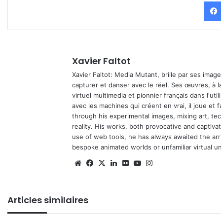
Xavier Faltot
Xavier Faltot: Media Mutant, brille par ses imag
capturer et danser avec le réel. Ses œuvres, à 
virtuel multimedia et pionnier français dans l'utili
avec les machines qui créent en vrai, il joue et
through his experimental images, mixing art, t
reality. His works, both provocative and captiva
use of web tools, he has always awaited the arriv
bespoke animated worlds or unfamiliar virtual u
Website
Facebook
X
Linkedin
Flickr
YouTube
Instagram
Articles similaires