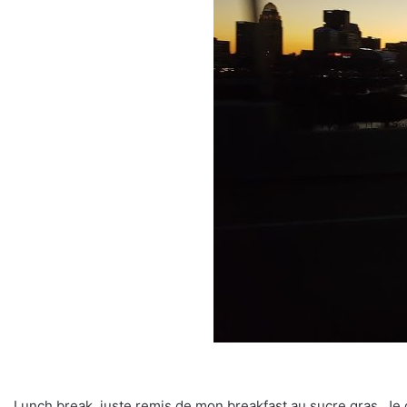
Lunch break, juste remis de mon breakfast au sucre gras. Je