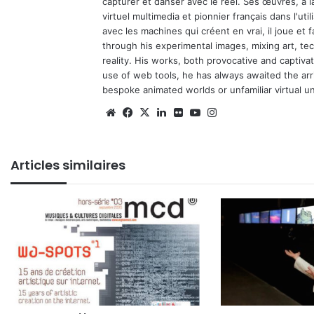
capturer et danser avec le réel. Ses œuvres, à 
virtuel multimedia et pionnier français dans l'utili
avec les machines qui créent en vrai, il joue et
through his experimental images, mixing art, t
reality. His works, both provocative and captiva
use of web tools, he has always awaited the arriv
bespoke animated worlds or unfamiliar virtual u
Website
Facebook
X
Linkedin
Flickr
YouTube
Instagram
Articles similaires