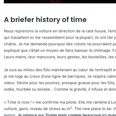
A briefer history of time
Nous reprenons la voiture en direction de la rack house, l’en
qui travaillent ici me ressemblent pour la plupart, ils ont l’air 
chaîne. Je me demande pourquoi des robots ne pourraient pas f
expliqué que c’était un moyen de faire baisser le chômage. Fa
Leurs mains, leur manucure, leurs gestes, les bouteilles, les
Je suis au milieu des fûts maintenant au cœur de l’entrepôt et
je me loge au creux d’une ligne de barriques. Je respire cal
odeur. Sèche pour les poutres, presque grasse pour les fûts, j’
iodée, tourbée ou boisée… Comme la gravité, il infuse et donn
« Time is now ! »
me confirme ma pilote. Elle me ramène à Louisvi
2
culture, gens, niveau de stress au m
.
The new place to be
. 
temps.
Je relance sur Trump mais comme beaucoup ici quand i