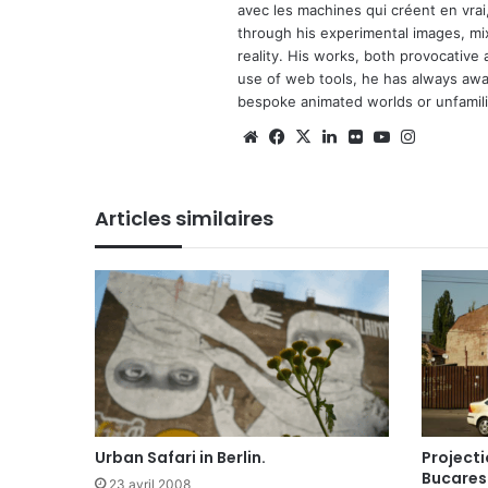
avec les machines qui créent en vrai,
through his experimental images, mi
reality. His works, both provocative 
use of web tools, he has always await
bespoke animated worlds or unfamilia
Website
Facebook
X
Linkedin
Flickr
YouTube
Instagra
Articles similaires
Urban Safari in Berlin.
Projecti
Bucares
23 avril 2008