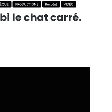
HÈQUE
PRODUCTIONS
Reco(n)
VIDÉO
i le chat carré.