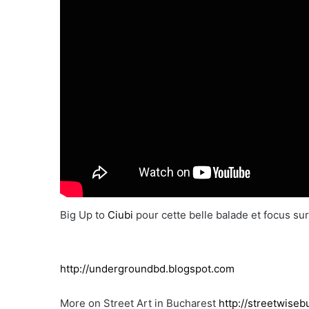
Big Up to
Ciubi
pour cette belle balade et focus sur
http://undergroundbd.blogspot.com
More on Street Art in Bucharest
http://streetwise