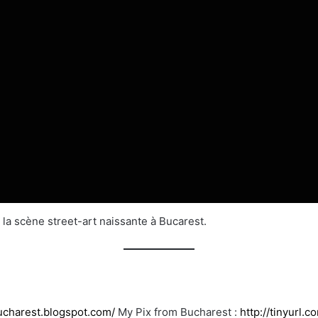
 la scène street-art naissante à Bucarest.
bucharest.blogspot.com/
My Pix from Bucharest :
http://tinyurl