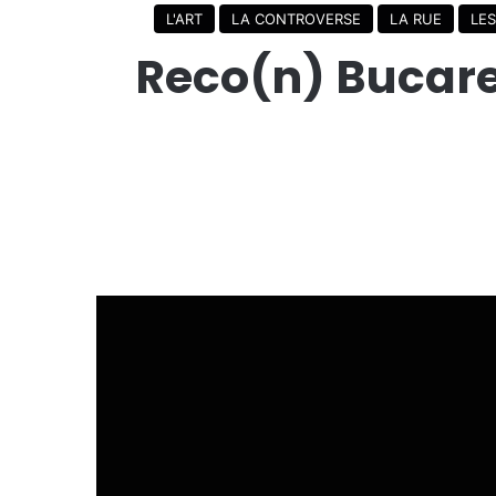
L'ART
LA CONTROVERSE
LA RUE
LES
Reco(n) Bucares