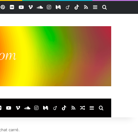
acebook
Pinterest
Flickr
YouTube
Vimeo
SoundCloud
Instagram
Medium
Viadeo
TikTok
RSS
Sidebar (barre lat
Rechercher
ook
terest
Flickr
YouTube
Vimeo
SoundCloud
Instagram
Medium
Viadeo
TikTok
RSS
Article Aléatoire
Sidebar (barre laté
Rechercher
chat carré.