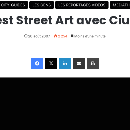
 CITY-GUIDES
LES GENS
LES REPORTAGES VIDÉOS
MEDIAT
t Street Art avec Ciub
20 août 2007
2 254
Moins d’une minute
Facebook
X
Linkedin
Partager par email
Imprimer