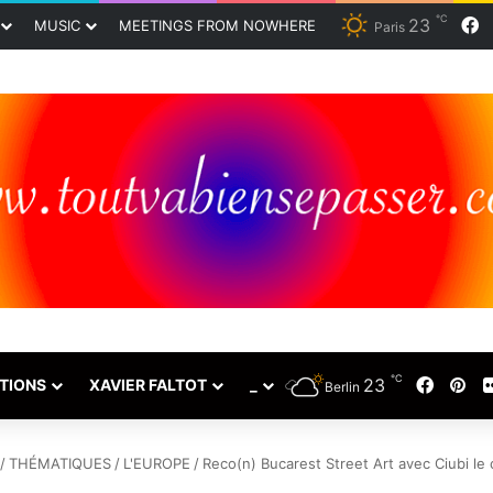
℃
F
23
MUSIC
MEETINGS FROM NOWHERE
Paris
℃
Faceb
Pin
23
TIONS
XAVIER FALTOT
_
Berlin
/
THÉMATIQUES
/
L'EUROPE
/
Reco(n) Bucarest Street Art avec Ciubi le 