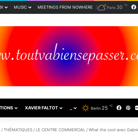
℃
30
IX
MUSIC
MEETINGS FROM NOWHERE
Paris
℃
Faceb
Pin
25
TIONS
XAVIER FALTOT
_
Berlin
l
/
THÉMATIQUES
/
LE CENTRE COMMERCIAL
/
What the cool avec Gabrie