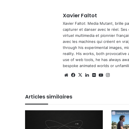
Xavier Faltot
Xavier Faltot: Media Mutant, brille p
capturer et danser avec le réel. Ses
virtuel multimedia et pionnier français
avec les machines qui créent en vrai,
through his experimental images, mi
reality. His works, both provocative 
use of web tools, he has always await
bespoke animated worlds or unfamilia
Website
Facebook
X
Linkedin
Flickr
YouTube
Instagra
Articles similaires