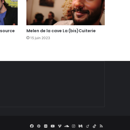
 source
Melen de la cave La (bis)Cuiterie
15 juin 2023
Facebook
Pinterest
Flickr
YouTube
Vimeo
SoundCloud
Instagram
Medium
Viadeo
TikTok
RSS