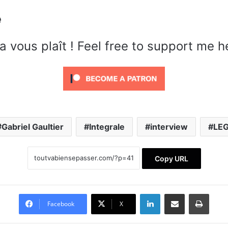
e
a vous plaît ! Feel free to support me h
Gabriel Gaultier
Integrale
interview
LE
Copy URL
Linkedin
Partager par email
Impri
Facebook
X