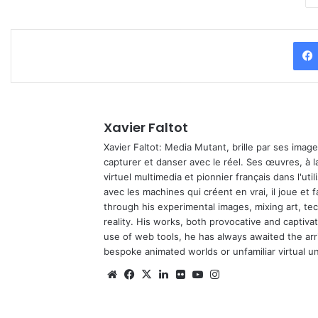
Xavier Faltot
Xavier Faltot: Media Mutant, brille par ses imag
capturer et danser avec le réel. Ses œuvres, à 
virtuel multimedia et pionnier français dans l'utili
avec les machines qui créent en vrai, il joue et
through his experimental images, mixing art, t
reality. His works, both provocative and captiva
use of web tools, he has always awaited the arriv
bespoke animated worlds or unfamiliar virtual u
Website
Facebook
X
Linkedin
Flickr
YouTube
Instagram