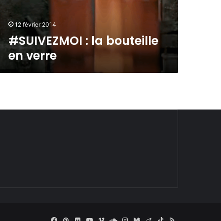
12 février 2014
#SUIVEZMOI : la bouteille
en verre
Facebook
Pinterest
Flickr
YouTube
Vimeo
SoundCloud
Instagram
Medium
Viadeo
TikTok
RSS