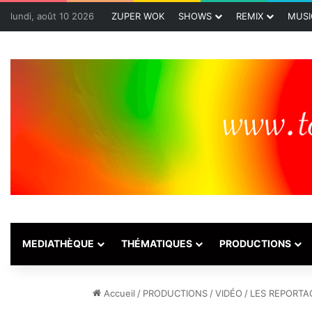
lundi, août 10 2026
ZUPER WOK
SHOWS
REMIX
MUSI
MEDIATHÈQUE
THÉMATIQUES
PRODUCTIONS
Accueil
/
PRODUCTIONS
/
VIDÉO
/
LES REPORTA