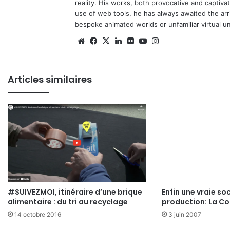
reality. His works, both provocative and captiva
use of web tools, he has always awaited the arriv
bespoke animated worlds or unfamiliar virtual u
Website
Facebook
X
Linkedin
Flickr
YouTube
Instagram
Articles similaires
#SUIVEZMOI, itinéraire d’une brique
Enfin une vraie so
alimentaire : du tri au recyclage
production: La Co
14 octobre 2016
3 juin 2007