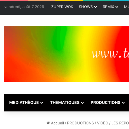
vendredi, août 7 2026
ZUPER WOK
SHOWS
REMIX
MU
MEDIATHÈQUE
THÉMATIQUES
PRODUCTIONS
Accueil
/
PRODUCTIONS
/
VIDÉO
/
LES REP