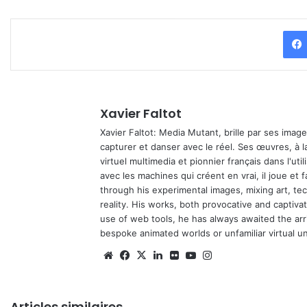
Xavier Faltot
Xavier Faltot: Media Mutant, brille par ses imag
capturer et danser avec le réel. Ses œuvres, à 
virtuel multimedia et pionnier français dans l'utili
avec les machines qui créent en vrai, il joue et
through his experimental images, mixing art, t
reality. His works, both provocative and captiva
use of web tools, he has always awaited the arriv
bespoke animated worlds or unfamiliar virtual u
Website
Facebook
X
Linkedin
Flickr
YouTube
Instagram
Articles similaires