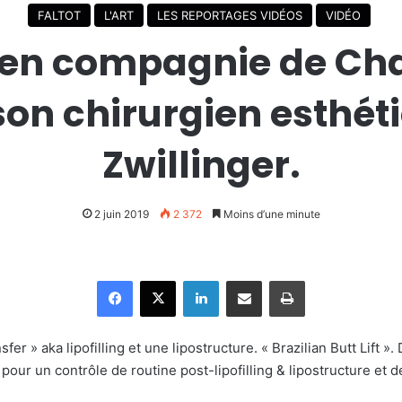
FALTOT
L'ART
LES REPORTAGES VIDÉOS
VIDÉO
 en compagnie de Cha
 son chirurgien esthét
Zwillinger.
2 juin 2019
2 372
Moins d’une minute
Facebook
X
Linkedin
Partager par email
Imprimer
nsfer » aka lipofilling et une lipostructure. « Brazilian Butt Lift »
pour un contrôle de routine post-lipofilling & lipostructure et de