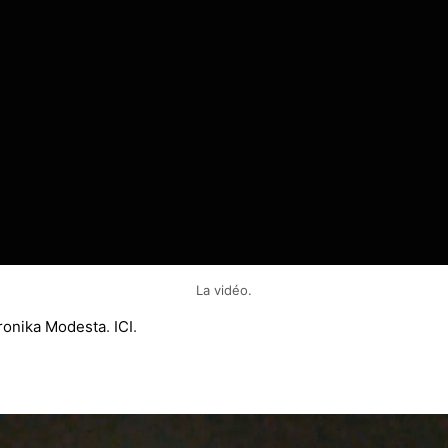
La vidéo.
ronika Modesta
.
ICI
.