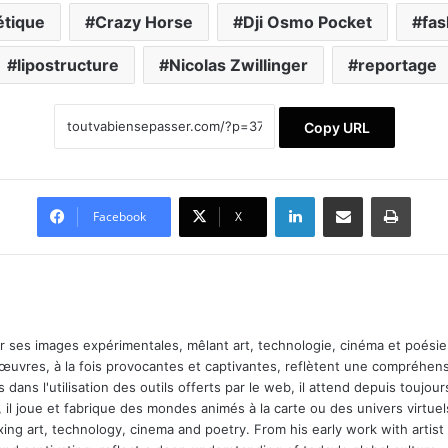
étique
Crazy Horse
Dji Osmo Pocket
fas
lipostructure
Nicolas Zwillinger
reportage
Copy URL
Linkedin
Partager par email
Impri
Facebook
X
ar ses images expérimentales, mêlant art, technologie, cinéma et poésie.
 œuvres, à la fois provocantes et captivantes, reflètent une compréhens
 dans l'utilisation des outils offerts par le web, il attend depuis toujours l
 il joue et fabrique des mondes animés à la carte ou des univers virtuel
xing art, technology, cinema and poetry. From his early work with arti