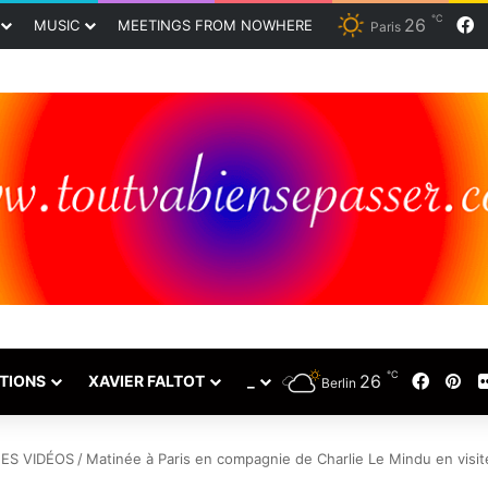
℃
F
26
MUSIC
MEETINGS FROM NOWHERE
Paris
℃
Faceb
Pin
26
TIONS
XAVIER FALTOT
_
Berlin
ES VIDÉOS
/
Matinée à Paris en compagnie de Charlie Le Mindu en visite