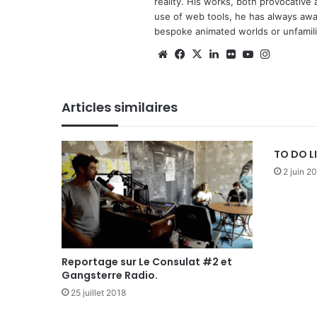
reality. His works, both provocative 
use of web tools, he has always await
bespoke animated worlds or unfamilia
Website
Facebook
X
Linkedin
Flickr
YouTube
Instagra
Articles similaires
TO DO L
2 juin 2
Reportage sur Le Consulat #2 et
Gangsterre Radio.
25 juillet 2018