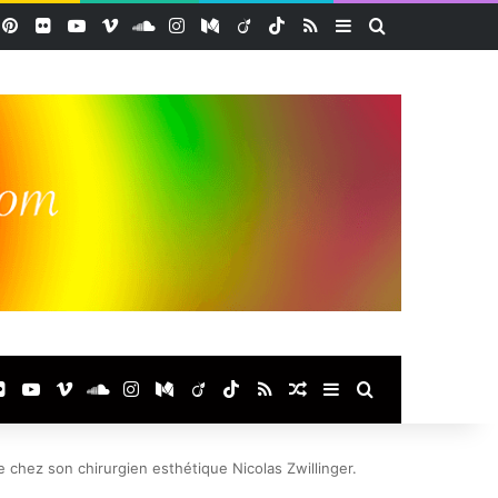
acebook
Pinterest
Flickr
YouTube
Vimeo
SoundCloud
Instagram
Medium
Viadeo
TikTok
RSS
Sidebar (barre lat
Rechercher
ook
terest
Flickr
YouTube
Vimeo
SoundCloud
Instagram
Medium
Viadeo
TikTok
RSS
Article Aléatoire
Sidebar (barre laté
Rechercher
 chez son chirurgien esthétique Nicolas Zwillinger.