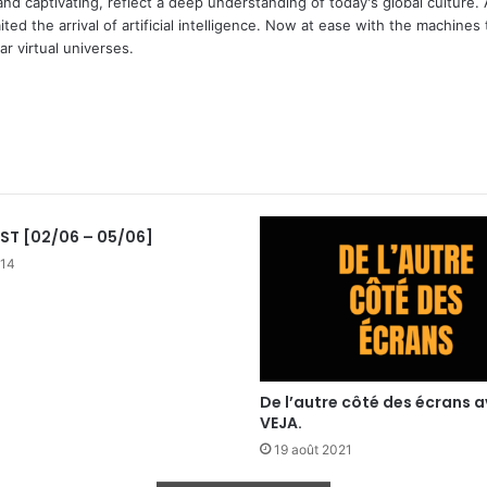
and captivating, reflect a deep understanding of today's global culture.
ed the arrival of artificial intelligence. Now at ease with the machines 
r virtual universes.
m
IST [02/06 – 05/06]
014
De l’autre côté des écrans 
VEJA.
19 août 2021