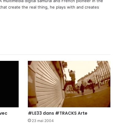
 A multimedia digital samurai and French pioneer in the
that create the real thing, he plays with and creates
#LE33 dans #TRACKS Arte
avec
23 mai 2004