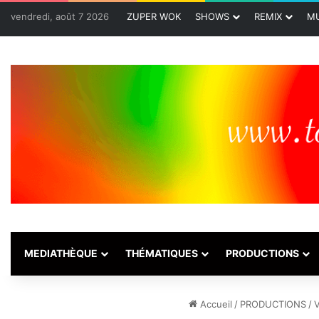
vendredi, août 7 2026
ZUPER WOK
SHOWS
REMIX
MU
MEDIATHÈQUE
THÉMATIQUES
PRODUCTIONS
Accueil
/
PRODUCTIONS
/