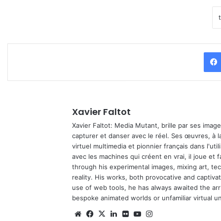
Xavier Faltot
Xavier Faltot: Media Mutant, brille par ses imag
capturer et danser avec le réel. Ses œuvres, à 
virtuel multimedia et pionnier français dans l'utili
avec les machines qui créent en vrai, il joue et
through his experimental images, mixing art, t
reality. His works, both provocative and captiva
use of web tools, he has always awaited the arriv
bespoke animated worlds or unfamiliar virtual u
Website
Facebook
X
Linkedin
Flickr
YouTube
Instagram