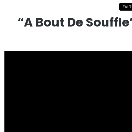
FALT
“A Bout De Souffl