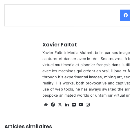
Xavier Faltot
Xavier Faltot: Media Mutant, brille par ses imag
capturer et danser avec le réel. Ses œuvres, à 
virtuel multimedia et pionnier français dans l'utili
avec les machines qui créent en vrai, il joue et
through his experimental images, mixing art, t
reality. His works, both provocative and captiva
use of web tools, he has always awaited the arriv
bespoke animated worlds or unfamiliar virtual u
Website
Facebook
X
Linkedin
Flickr
YouTube
Instagram
Articles similaires