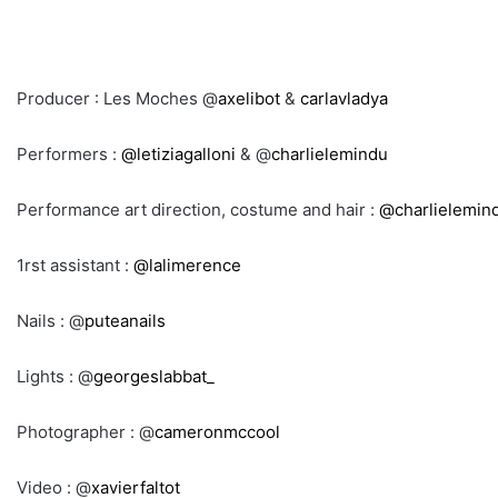
Producer : Les Moches @
axelibot
&
carlavladya
Performers :
@letiziagalloni
& @
charlielemindu
Performance art direction, costume and hair :
@charlielemin
1rst assistant :
@lalimerence
Nails : @
puteanails
Lights : @
georgeslabbat_
Photographer : @
cameronmccool
Video : @
xavierfaltot