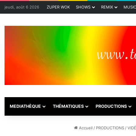
jeudi, août 6 2026
ZUPER WOK
SHOWS
REMIX
MUSI
MEDIATHÈQUE
THÉMATIQUES
PRODUCTIONS
Accueil
/
PRODUCTIONS
/
VID