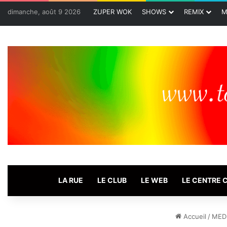
dimanche, août 9 2026
ZUPER WOK
SHOWS
REMIX
M
LA RUE
LE CLUB
LE WEB
LE CENTRE
Accueil
/
MED