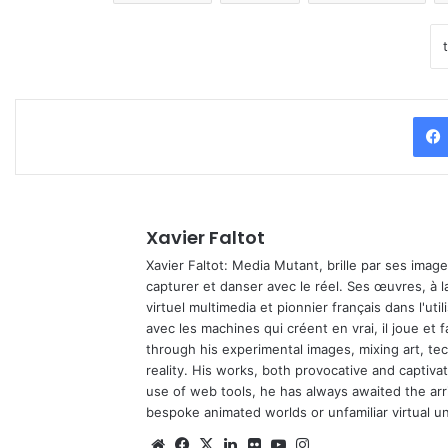
Xavier Faltot
Xavier Faltot: Media Mutant, brille par ses imag
capturer et danser avec le réel. Ses œuvres, à 
virtuel multimedia et pionnier français dans l'utili
avec les machines qui créent en vrai, il joue et
through his experimental images, mixing art, t
reality. His works, both provocative and captiva
use of web tools, he has always awaited the arriv
bespoke animated worlds or unfamiliar virtual u
Website
Facebook
X
Linkedin
Flickr
YouTube
Instagram