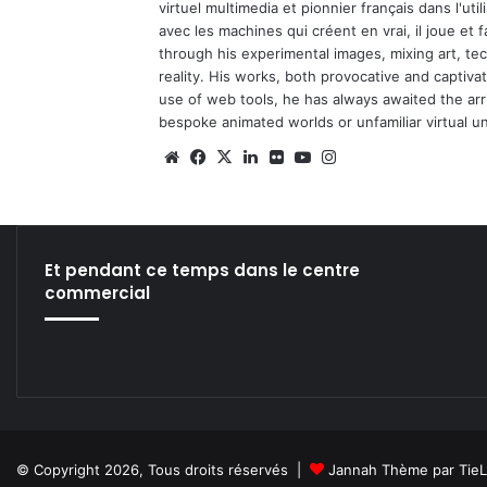
virtuel multimedia et pionnier français dans l'utili
avec les machines qui créent en vrai, il joue et
through his experimental images, mixing art, t
reality. His works, both provocative and captiva
use of web tools, he has always awaited the arriv
bespoke animated worlds or unfamiliar virtual u
We
Fa
X
Lin
Fli
Yo
Ins
bsi
ce
ke
ckr
uT
tag
te
bo
din
ub
ra
ok
e
m
Et pendant ce temps dans le centre
commercial
© Copyright 2026, Tous droits réservés |
Jannah Thème par Tie