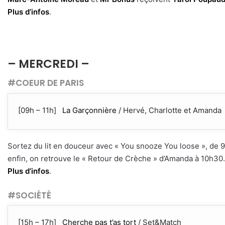
Plus d’infos
.
– MERCREDI –
#COEUR DE PARIS
[09h – 11h]
La Garçonnière
/ Hervé, Charlotte et Amanda
Sortez du lit en douceur avec « You snooze You loose », de 9h
enfin, on retrouve le « Retour de Crèche » d’Amanda à 10h30. 
Plus d’infos
.
#SOCIÉTÉ
[15h – 17h]
Cherche pas t’as tort
/ Set&Match