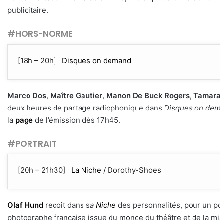
publicitaire.
#HORS-NORME
[18h – 20h]
Disques on demand
Marco Dos
,
Maître Gautier
,
Manon De Buck Rogers
,
Tamara
deux heures de partage radiophonique dans
Disques on de
la
page
de l’émission dès 17h45.
#PORTRAIT
[20h – 21h30]
La Niche
/ Dorothy-Shoes
Olaf Hund
reçoit dans s
a
Niche
des personnalités, pour un por
photographe française issue du monde du théâtre et de la mis