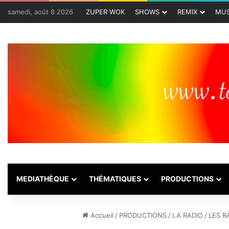
samedi, août 8 2026
ZUPER WOK
SHOWS
REMIX
MUS
MEDIATHÈQUE
THÉMATIQUES
PRODUCTIONS
Accueil
/
PRODUCTIONS
/
LA RADIO
/
LES R