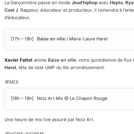
La Garçonnière passe en mode
Jeud’hiphop
avec
Hepto
,
Rya
Cool J
. Rappeur, éducateur et producteur, il reviendra à l’ant
d’éducateur.
[17h – 18h]
Baise en ville
/ Marie-Laure Harel
Xavier Faltot
anime
Baise en ville
, votre quotidienne de flux c
Harel
, tête de liste UMP du IIIe arrondissement.
#MIX
[18h – 19h] Noiz Art Mix @ Le Chapon Rouge
Une heure de mix live assuré par Noiz Art.
#HORS-NORME