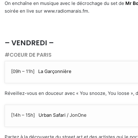
On enchaîne en musique avec le décrochage du set de
Mr B
soirée en live sur www.radiomarais.fm.
– VENDREDI –
#COEUR DE PARIS
[09h – 11h]
La Garçonnière
Réveillez-vous en douceur avec « You snooze, You loose », d
[14h – 15h]
Urban Safari
/ JonOne
Partez à la découverte du street art et des artistes qui le po