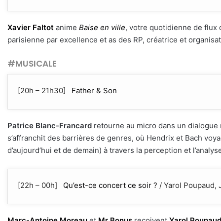
Xavier Faltot
anime
Baise en ville
, votre quotidienne de flux c
parisienne par excellence et as des RP, créatrice et organisa
#MUSICALE
[20h – 21h30]
Father & Son
Patrice Blanc-Francard
retourne au micro dans un dialogue m
s’affranchit des barrières de genres, où Hendrix et Bach voya
d’aujourd’hui et de demain) à travers la perception et l’anal
[22h – 00h]
Qu’est-ce concert ce soir ?
/ Yarol Poupaud, 
Marc-Antoine Moreau
et
Mr Bonus
reçoivent
Yarol Poupau