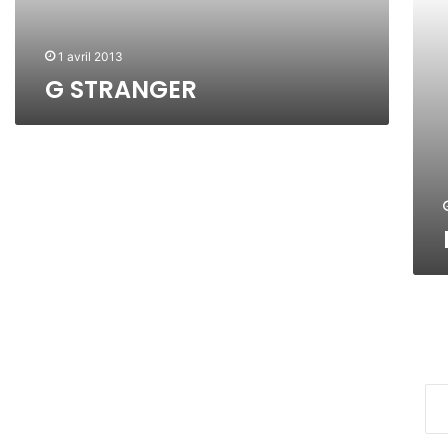
R
B
I
Z
1 avril 2013
G STRANGER