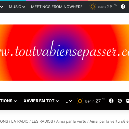
℃
28
F
MUSIC
MEETINGS FROM NOWHERE
Paris
℃
27
Faceb
Pin
TIONS
XAVIER FALTOT
_
Berlin
IONS
/
LA RADIO
/
LES RADIOS
/
Ainsi par la vertu
/
Ainsi par la vertu s’é