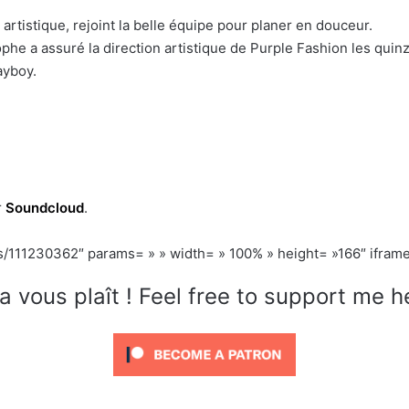
ur artistique, rejoint la belle équipe pour planer en douceur.
phe a assuré la direction artistique de Purple Fashion les quinz
ayboy.
r
Soundcloud
.
s/111230362″ params= » » width= » 100% » height= »166″ iframe=
a vous plaît ! Feel free to support me h