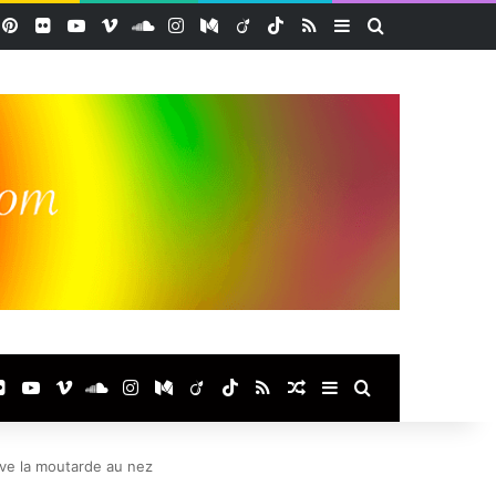
acebook
Pinterest
Flickr
YouTube
Vimeo
SoundCloud
Instagram
Medium
Viadeo
TikTok
RSS
Sidebar (barre lat
Rechercher
ook
terest
Flickr
YouTube
Vimeo
SoundCloud
Instagram
Medium
Viadeo
TikTok
RSS
Article Aléatoire
Sidebar (barre laté
Rechercher
lève la moutarde au nez