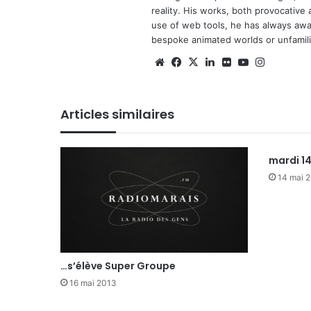
reality. His works, both provocative 
use of web tools, he has always await
bespoke animated worlds or unfamilia
We
Fa
X
Lin
Fli
Yo
Ins
bsi
ce
ke
ckr
uT
tag
te
bo
din
ub
ra
Articles similaires
ok
e
m
mardi 1
14 mai 
…s’élève Super Groupe
16 mai 2013