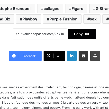
stophe Brunquell
collages
Figaro
G Stra
nd Biz
Playboy
Purple Fashion
sex
Copy URL
Linkedin
Partager par email
Imprimer
Facebook
X
ar ses images expérimentales, mêlant art, technologie, cinéma et poésie.
 œuvres, à la fois provocantes et captivantes, reflètent une compréhens
 dans l'utilisation des outils offerts par le web, il attend depuis toujours l
 il joue et fabrique des mondes animés à la carte ou des univers virtuel
xing art, technology, cinema and poetry. From his early work with arti