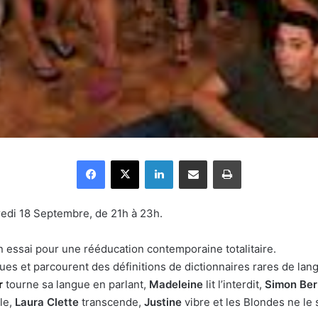
Facebook
X
Linkedin
Partager par email
Imprimer
redi 18 Septembre, de 21h à 23h.
n essai pour une rééducation contemporaine totalitaire.
iques et parcourent des définitions de dictionnaires rares de lan
r
tourne sa langue en parlant,
Madeleine
lit l’interdit,
Simon Be
ble,
Laura Clette
transcende,
Justine
vibre et les Blondes ne le 