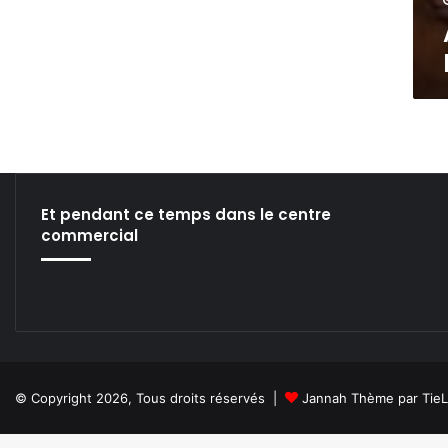
e
é
l
l
l
è
v
e
l
a
m
o
u
Et pendant ce temps dans le centre
t
commercial
a
r
d
e
a
u
n
e
© Copyright 2026, Tous droits réservés |
Jannah Thème par Tie
z