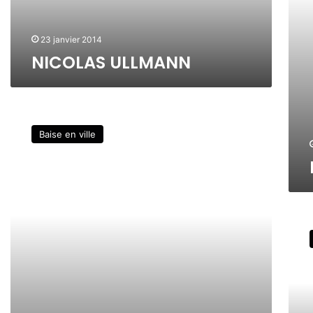
L
U
L
A
M
R
23 janvier 2014
A
D
NICOLAS ULLMANN
N
N
C
É
Baise en ville
C
I
L
E
T
O
T
G
o
N
D
I
o
L
i
s