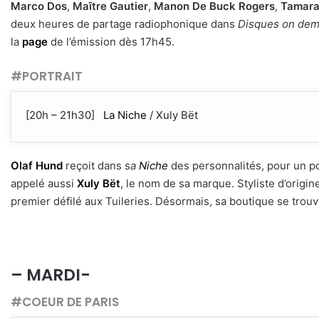
Marco Dos
,
Maître Gautier
,
Manon De Buck Rogers
,
Tamara
deux heures de partage radiophonique dans
Disques on de
la
page
de l’émission dès 17h45.
#PORTRAIT
[20h – 21h30]
La Niche
/ Xuly Bët
Olaf Hund
reçoit dans s
a
Niche
des personnalités, pour un por
appelé aussi
Xuly Bët
, le nom de sa marque. Styliste d’orig
premier défilé aux Tuileries. Désormais, sa boutique se trouv
– MARDI-
#COEUR DE PARIS