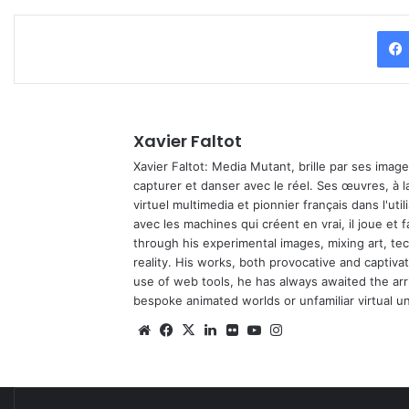
Xavier Faltot
Xavier Faltot: Media Mutant, brille par ses imag
capturer et danser avec le réel. Ses œuvres, à 
virtuel multimedia et pionnier français dans l'utili
avec les machines qui créent en vrai, il joue et
through his experimental images, mixing art, t
reality. His works, both provocative and captiva
use of web tools, he has always awaited the arriv
bespoke animated worlds or unfamiliar virtual u
We
Fa
X
Lin
Fli
Yo
Ins
bsi
ce
ke
ckr
uT
tag
te
bo
din
ub
ra
ok
e
m