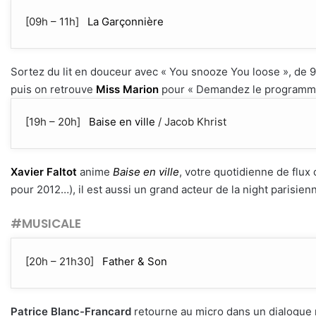
[09h – 11h]
La Garçonnière
Sortez du lit en douceur avec « You snooze You loose », de 
puis on retrouve
Miss Marion
pour « Demandez le programme »
[19h – 20h]
Baise en ville
/ Jacob Khrist
Xavier Faltot
anime
Baise en ville
, votre quotidienne de flux c
pour 2012…), il est aussi un grand acteur de la night parisien
#MUSICALE
[20h – 21h30]
Father & Son
Patrice Blanc-Francard
retourne au micro dans un dialogue m