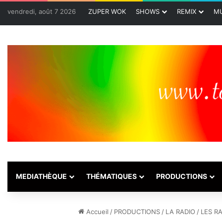
vendredi, août 7 2026
ZUPER WOK
SHOWS
REMIX
MU
MEDIATHÈQUE
THÉMATIQUES
PRODUCTIONS
Accueil
/
PRODUCTIONS
/
LA RADIO
/
LES R