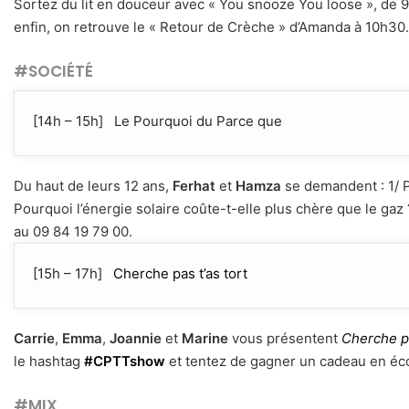
Sortez du lit en douceur avec « You snooze You loose », de 9h
enfin, on retrouve le « Retour de Crèche » d’Amanda à 10h30.
#SOCIÉTÉ
[14h – 15h] Le Pourquoi du Parce que
Du haut de leurs 12 ans,
Ferhat
et
Hamza
se demandent : 1/ Po
Pourquoi l’énergie solaire coûte-t-elle plus chère que le ga
au 09 84 19 79 00.
[15h – 17h]
Cherche pas t’as tort
Carrie
,
Emma
,
Joannie
et
Marine
vous présentent
Cherche pa
le hashtag
#CPTTshow
et tentez de gagner un cadeau en écou
#MIX