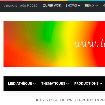
dimanche, août 9 2026
ZUPER WOK
SHOWS
REMIX
M
MEDIATHÈQUE
THÉMATIQUES
PRODUCTIONS
Accueil
/
PRODUCTIONS
/
LA RADIO
/
LES RA