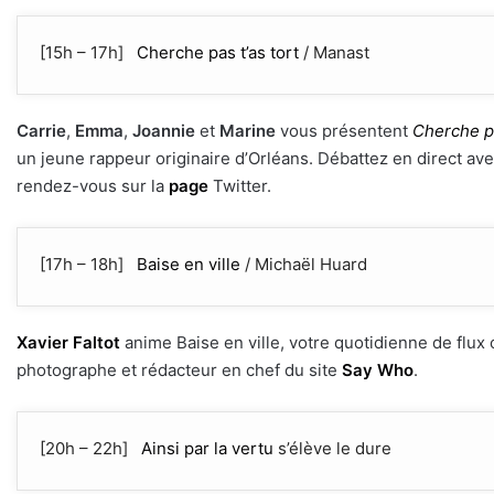
[15h – 17h]
Cherche pas t’as tort
/ Manast
Carrie
,
Emma
,
Joannie
et
Marine
vous présentent
Cherche pa
un jeune rappeur originaire d’Orléans. Débattez en direct ave
rendez-vous sur la
page
Twitter.
[17h – 18h]
Baise en ville
/ Michaël Huard
Xavier Faltot
anime Baise en ville, votre quotidienne de flux cu
photographe et rédacteur en chef du site
Say Who
.
[20h – 22h]
Ainsi par la vertu
s’élève le dure