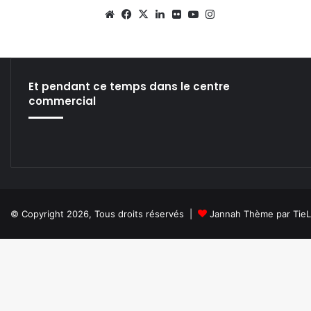
We
Fa
X
Lin
Fli
Yo
Ins
bsi
ce
ke
ckr
uT
tag
te
bo
din
ub
ra
ok
e
m
Et pendant ce temps dans le centre
commercial
© Copyright 2026, Tous droits réservés |
Jannah Thème par Tie