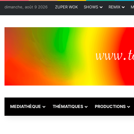
dimanche, août 9 2026
ZUPER WOK
SHOWS
REMIX
M
MEDIATHÈQUE
THÉMATIQUES
PRODUCTIONS