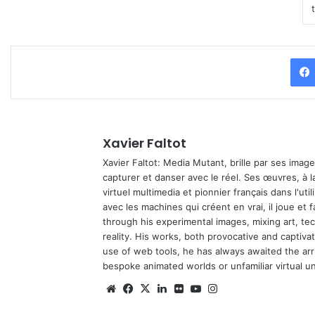
Xavier Faltot
Xavier Faltot: Media Mutant, brille par ses imag
capturer et danser avec le réel. Ses œuvres, à 
virtuel multimedia et pionnier français dans l'utili
avec les machines qui créent en vrai, il joue et
through his experimental images, mixing art, t
reality. His works, both provocative and captiva
use of web tools, he has always awaited the arriv
bespoke animated worlds or unfamiliar virtual u
We
Fa
X
Lin
Fli
Yo
Ins
bsi
ce
ke
ckr
uT
tag