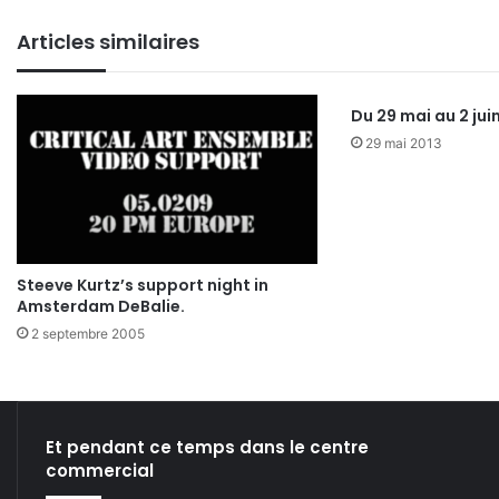
te
bo
din
ub
ra
Articles similaires
ok
e
m
Du 29 mai au 2 jui
29 mai 2013
Steeve Kurtz’s support night in
Amsterdam DeBalie.
2 septembre 2005
Et pendant ce temps dans le centre
commercial