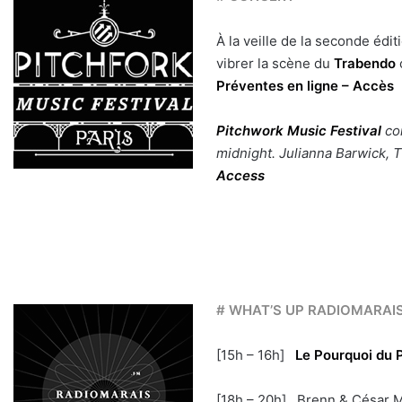
À la veille de la seconde édi
vibrer la scène du
Trabendo
Préventes en ligne
– Accès
Pitchwork Music Festival
co
midnight. Julianna Barwick, 
Access
# WHAT’S UP RADIOMARAI
[15h – 16h]
Le Pourquoi du 
[18h – 20h] Brenn & César 