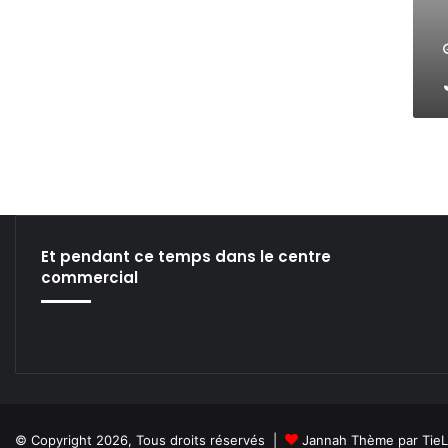
n
i
b
l
e
s
u
r
l
u
l
u
Et pendant ce temps dans le centre
.
commercial
c
o
m
© Copyright 2026, Tous droits réservés |
Jannah Thème par Tie