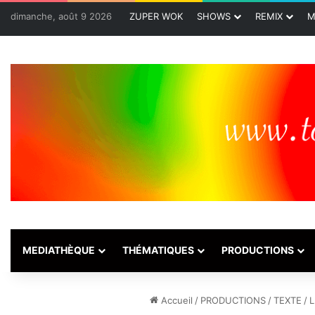
dimanche, août 9 2026
ZUPER WOK
SHOWS
REMIX
M
MEDIATHÈQUE
THÉMATIQUES
PRODUCTIONS
Accueil
/
PRODUCTIONS
/
TEXTE
/
L